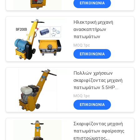
πατωμάτων
ΈΛΕΓΧΟΣ
ΕΠΙΚΟΙΝΩΝΊΑ
Ηλεκτρική μηχανή
ΜΑΣ
88
ανασκαπτήρων
ΕΛΆΤΕ
πατωμάτων
Μύλος
ΣΕ
MOQ:1pc
πατωμάτων βεράντας
ΕΠΑΦΉ
ΕΠΙΚΟΙΝΩΝΊΑ
ΜΕ
Πολλών χρήσεων
σκαριφίζοντας μηχανή
ΕΙΔΉΣΕΙΣ
πατωμάτων 5.5HP
84
Honda, δύναμη Trowel
MOQ:1pc
βενζίνης
Μαρμάρινος
SITEMAP
ΕΠΙΚΟΙΝΩΝΊΑ
στιλβωτής
Σκαριφίζοντας μηχανή
PRIVACY
πατωμάτων
πατωμάτων αφαίρεσης
POLICY
επιστρώματος,