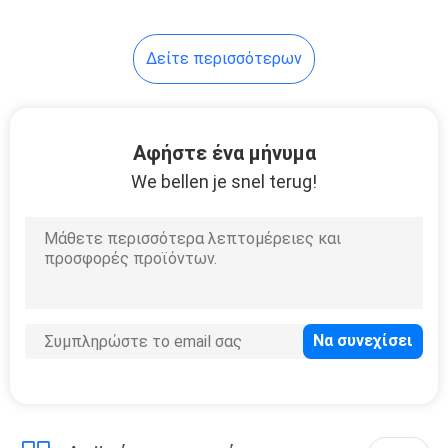
52
Δείτε περισσότερων
Αλέθοντας δίσκος
διαμαντιών
Αφήστε ένα μήνυμα
We bellen je snel terug!
89
Γυαλίζοντας
μαξιλάρια
διαμαντιών