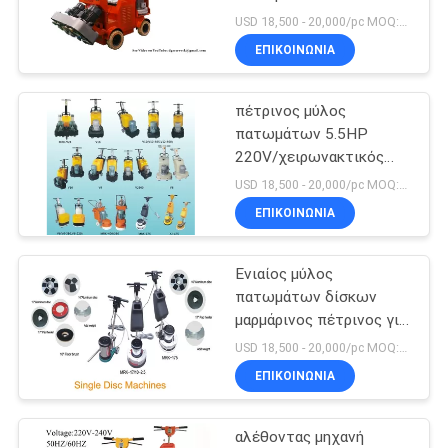
πέτρινος για το μάρμαρο
USD 18,500 - 20,000/pc MOQ:1pc
ΕΠΙΚΟΙΝΩΝΊΑ
πέτρινος μύλος
πατωμάτων 5.5HP
220V/χειρωνακτικός
στιλβωτής πατωμάτων
USD 18,500 - 20,000/pc MOQ:1pc
με τη μαγνητική κενή
ΕΠΙΚΟΙΝΩΝΊΑ
έξοδο πιάτων
Ενιαίος μύλος
πατωμάτων δίσκων
μαρμάρινος πέτρινος για
τη μαρμάρινες
USD 18,500 - 20,000/pc MOQ:1pc
κρυστάλλωση και τη
ΕΠΙΚΟΙΝΩΝΊΑ
στίλβωση
αλέθοντας μηχανή