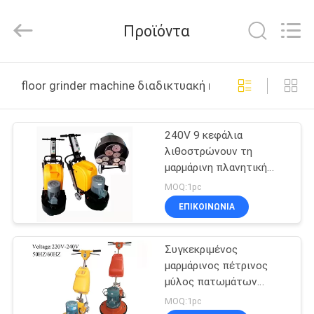
Dongguan
Merrock
Industry
Προϊόντα
Co.,Ltd.
All
Rights
Reserved.
ΣΠΊΤΙ
floor grinder machine διαδικτυακή κατασκευή
ΠΡΟΪΌΝΤΑ
240V 9 κεφάλια
λιθοστρώνουν τη
ΠΕΡΊΠΟΥ
μαρμάρινη πλανητική
ΕΜΕΊΣ
γυαλίζοντας μηχανή
MOQ:1pc
μύλων πατωμάτων
ΕΠΙΚΟΙΝΩΝΊΑ
ΓΎΡΟΣ
Συγκεκριμένος
ΕΡΓΟΣΤΑΣΊΩΝ
μαρμάρινος πέτρινος
μύλος πατωμάτων
ΠΟΙΟΤΙΚΌΣ
κρυστάλλου γρανίτη,
MOQ:1pc