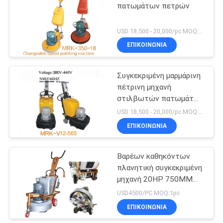
πατωμάτων πετρών
USD 18,500 - 20,000/pc MOQ:1pc
ΕΠΙΚΟΙΝΩΝΊΑ
Συγκεκριμένη μαρμάρινη
πέτρινη μηχανή
στιλβωτών πατωμάτων
γρανίτη βεράντας με το
USD 18,500 - 20,000/pc MOQ:1pc
πολλών χρήσεων πιάτο
ΕΠΙΚΟΙΝΩΝΊΑ
Βαρέων καθηκόντων
πλανητική συγκεκριμένη
μηχανή 20HP 750MM
μύλων
USD4500/PC MOQ:1pc
ΕΠΙΚΟΙΝΩΝΊΑ