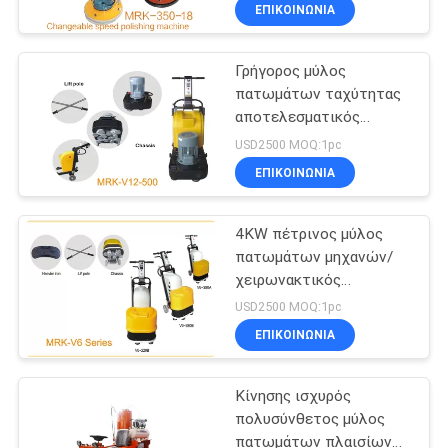
υψηλή μεταβλητή
ΈΛΕΓΧΟΣ
ΕΠΙΚΟΙΝΩΝΊΑ
ταχύτητα
Γρήγορος μύλος
ΜΑΣ
πατωμάτων ταχύτητας
ΕΛΆΤΕ
αποτελεσματικός
ΣΕ
μαρμάρινος πέτρινος/
USD2500 MOQ:1pc
γυαλίζοντας μηχανή
ΕΠΑΦΉ
ΕΠΙΚΟΙΝΩΝΊΑ
πατωμάτων βεράντας
ΜΕ
4KW πέτρινος μύλος
πατωμάτων μηχανών/
ΕΙΔΉΣΕΙΣ
χειρωνακτικός
στιλβωτής πατωμάτων
USD2500 MOQ:1pc
με τη μαγνητική κενή
SITEMAP
ΕΠΙΚΟΙΝΩΝΊΑ
έξοδο πιάτων
Κίνησης ισχυρός
PRIVACY
πολυσύνθετος μύλος
POLICY
πατωμάτων πλαισίων