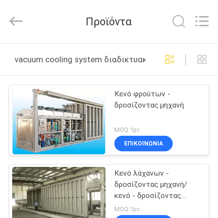
Dongguan
Merrock
Industry
Προϊόντα
Co.,Ltd.
All
Rights
Reserved.
ΣΠΊΤΙ
vacuum cooling system διαδικτυακή κατασκευή
ΠΡΟΪΌΝΤΑ
Κενό φρούτων -
δροσίζοντας μηχανή
ΠΕΡΊΠΟΥ
ΕΜΕΊΣ
MOQ:1pc
ΕΠΙΚΟΙΝΩΝΊΑ
ΓΎΡΟΣ
Κενό λάχανων -
ΕΡΓΟΣΤΑΣΊΩΝ
δροσίζοντας μηχανή/
κενό - δροσίζοντας
ΠΟΙΟΤΙΚΌΣ
συσκευή/κενό -
MOQ:1pc