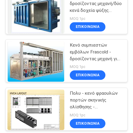
δροσίζοντας μηχανή/δύο
κενά δοχεία ψύξης
φρούτων παλετών
MOQ:1pc
ΕΠΙΚΟΙΝΩΝΊΑ
Κενό συμπιεστών
εμβόλων Frascold -
δροσίζοντας μηχανή για
το σπανάκι λαχανικών/
MOQ:1pc
λάχανων
ΕΠΙΚΟΙΝΩΝΊΑ
Πολυ - κενό φραουλών
πορτών σκηνικής
ολίσθησης -
δροσίζοντας μηχανή/
MOQ:1pc
τέσσερις παλέτες
ΕΠΙΚΟΙΝΩΝΊΑ