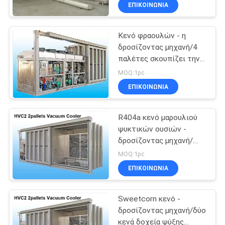
συστήματα ψύξης
ΈΛΕΓΧΟΣ
ΕΠΙΚΟΙΝΩΝΊΑ
Κενό φραουλών - η
ΜΑΣ
δροσίζοντας μηχανή/4
ΕΛΆΤΕ
παλέτες σκουπίζει την
ΣΕ
πρόψυξη του
MOQ:1pc
συστήματος με
ΕΠΑΦΉ
ΕΠΙΚΟΙΝΩΝΊΑ
ηλεκτρική σκούπα
ΜΕ
R404a κενό μαρουλιού
ψυκτικών ουσιών -
ΕΙΔΉΣΕΙΣ
δροσίζοντας μηχανή/
κενά δοχεία ψύξης
MOQ:1pc
SITEMAP
ΕΠΙΚΟΙΝΩΝΊΑ
Sweetcorn κενό -
PRIVACY
δροσίζοντας μηχανή/δύο
POLICY
κενά δοχεία ψύξης