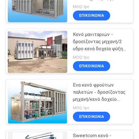
φρούτων παλετών
MOQ:1pc
ΕΠΙΚΟΙΝΩΝΊΑ
Κενό μανιταριών -
δροσίζοντας μηχανή/2
υδρο κενά δοχεία ψύξης
λαχανικών φρούτων
MOQ:1pc
παλετών
ΕΠΙΚΟΙΝΩΝΊΑ
Ένα κενό φρούτων
παλετών - δροσίζοντας
μηχανή/κενό δοχείο
ψύξης λαχανικών
MOQ:1pc
ΕΠΙΚΟΙΝΩΝΊΑ
Sweetcorn κενό -