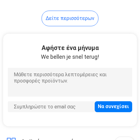
52
Δείτε περισσότερων
Αλέθοντας δίσκος
διαμαντιών
Αφήστε ένα μήνυμα
We bellen je snel terug!
89
Γυαλίζοντας
μαξιλάρια
διαμαντιών