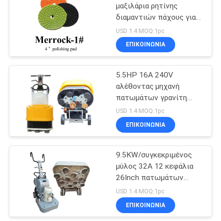
μαξιλάρια ρητίνης
διαμαντιών πάχους για
26
τη συγκεκριμένη
USD 1.4 MOQ:1pc
γυαλίζοντας μηχανή
Χειρωνακτικός
ΕΠΙΚΟΙΝΩΝΊΑ
στιλβωτής
5.5HP 16A 240V
πατωμάτων
αλέθοντας μηχανή
πατωμάτων γρανίτη
συγκεκριμένη μαρμάρινη
USD 1.4 MOQ:1pc
ΕΠΙΚΟΙΝΩΝΊΑ
23
Συγκεκριμένος
9.5KW/συγκεκριμένος
μύλος 32A 12 κεφάλια
θεραπεύοντας
26Inch πατωμάτων
πράκτορας
βεράντας 13HP
USD 1.4 MOQ:1pc
ΕΠΙΚΟΙΝΩΝΊΑ