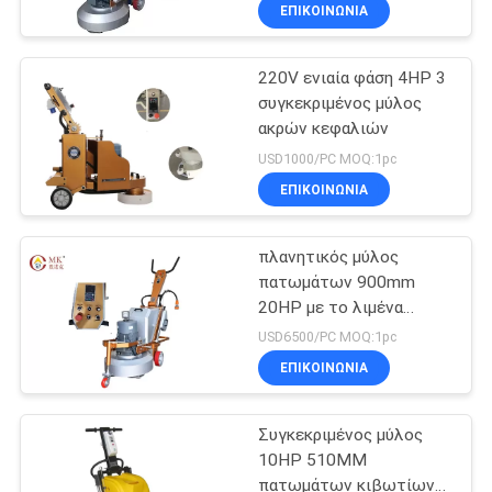
ΈΛΕΓΧΟΣ
ΕΠΙΚΟΙΝΩΝΊΑ
220V ενιαία φάση 4HP 3
ΜΑΣ
88
συγκεκριμένος μύλος
ΕΛΆΤΕ
ακρών κεφαλιών
Μύλος
ΣΕ
USD1000/PC MOQ:1pc
πατωμάτων βεράντας
ΕΠΑΦΉ
ΕΠΙΚΟΙΝΩΝΊΑ
ΜΕ
πλανητικός μύλος
πατωμάτων 900mm
ΕΙΔΉΣΕΙΣ
20HP με το λιμένα
84
σκόνης
USD6500/PC MOQ:1pc
Μαρμάρινος
SITEMAP
ΕΠΙΚΟΙΝΩΝΊΑ
στιλβωτής
Συγκεκριμένος μύλος
PRIVACY
πατωμάτων
10HP 510MM
POLICY
πατωμάτων κιβωτίων