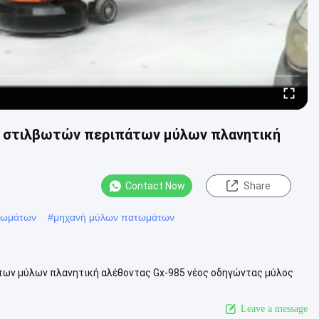
ού στιλβωτών περιπάτων μύλων πλανητική
Contact Now
Share
τωμάτων
#
μηχανή μύλων πατωμάτων
των μύλων πλανητική αλέθοντας Gx-985 νέος οδηγώντας μύλος
α και εξοικονομητικός ...
View More
Leave a message