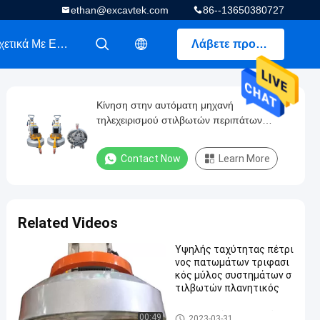
ethan@excavtek.com
86--13650380727
Σχετικά Με Εμάς
Λάβετε προσφορά
描述
描述
Κίνηση στην αυτόματη μηχανή
τηλεχειρισμού στιλβωτών περιπάτων
μύλων πλανητική αλέθοντας
Contact Now
Learn More
Related Videos
Υψηλής ταχύτητας πέτρι
νος πατωμάτων τριφασι
κός μύλος συστημάτων σ
τιλβωτών πλανητικός
Πέτρινος μύλος πατωμάτων
00:49
2023-03-31