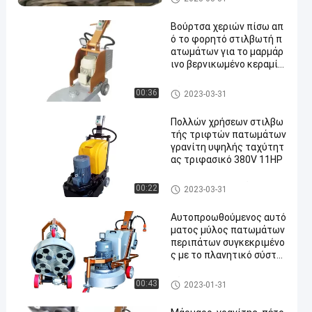
Βούρτσα χεριών πίσω απ
ό το φορητό στιλβωτή π
ατωμάτων για το μαρμάρ
ινο βερνικωμένο κεραμίδ
ια απομονωτή βεράντας
Πέτρινος στιλβωτής πατωμ
00:36
2023-03-31
άτων
Πολλών χρήσεων στιλβω
τής τριφτών πατωμάτων
γρανίτη υψηλής ταχύτητ
ας τριφασικό 380V 11HP
Στιλβωτής πατωμάτων γραν
00:22
2023-03-31
ίτη
Αυτοπροωθούμενος αυτό
ματος μύλος πατωμάτων
περιπάτων συγκεκριμένο
ς με το πλανητικό σύστη
μα
Πέτρινος στιλβωτής πατωμ
00:43
2023-01-31
άτων