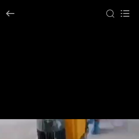
Dongguan
Merrock
Industry
Co.,Ltd.
All
Rights
Reserved.
ΣΠΊΤΙ
ΠΡΟΪΌΝΤΑ
ΠΕΡΊΠΟΥ
ΕΜΕΊΣ
ΓΎΡΟΣ
ΕΡΓΟΣΤΑΣΊΩΝ
ΠΟΙΟΤΙΚΌΣ