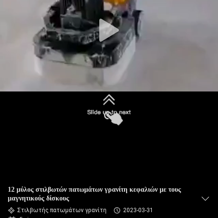
ΈΛΕΓΧΟΣ
ΜΑΣ
ΕΛΆΤΕ
ΣΕ
ΕΠΑΦΉ
ΜΕ
ΕΙΔΉΣΕΙΣ
SITEMAP
12 μύλος στιλβωτών πατωμάτων γρανίτη κεφαλιών με τους
PRIVACY
μαγνητικούς δίσκους
POLICY
Στιλβωτής πατωμάτων γρανίτη
2023-03-31